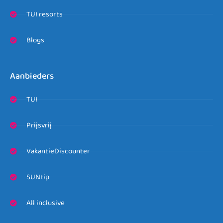
TUI resorts
Blogs
Aanbieders
TUI
Prijsvrij
VakantieDiscounter
SUNtip
All inclusive